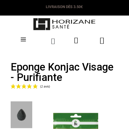
LIVRAISON DÈS 3.50€
Eponge Konjac Visage
- Purifiante
(2 avis)