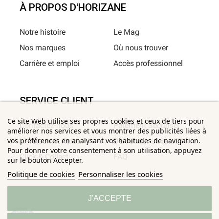
À PROPOS D'HORIZANE
Notre histoire
Le Mag
Nos marques
Où nous trouver
Carrière et emploi
Accès professionnel
SERVICE CLIENT
Ce site Web utilise ses propres cookies et ceux de tiers pour
Contactez-nous
Paiement Sécurisé
améliorer nos services et vous montrer des publicités liées à
vos préférences en analysant vos habitudes de navigation.
Livraison et Retour
Demander un retour
Pour donner votre consentement à son utilisation, appuyez
Click & Collect
FAQ
sur le bouton Accepter.
Politique de cookies
Personnaliser les cookies
INFORMATIONS UTILES
J'ACCEPTE
Conditions Générales de
Confidentialité