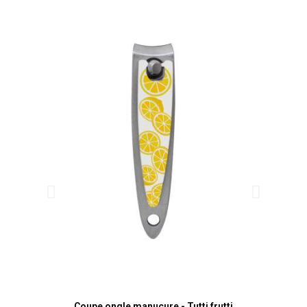
Aperçu rapide
Coupe ongle manucure - Tutti frutti