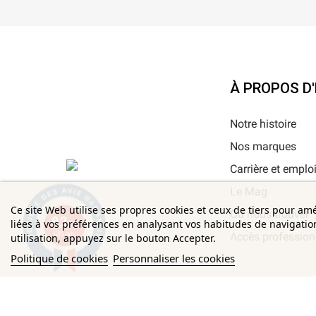
À PROPOS D
Notre histoire
Nos marques
Carrière et emplo
Le Mag
Ce site Web utilise ses propres cookies et ceux de tiers pour am
Où nous trouver
9.3
liées à vos préférences en analysant vos habitudes de navigati
/10
685 avis
Accès profession
utilisation, appuyez sur le bouton Accepter.
Politique de cookies
Personnaliser les cookies