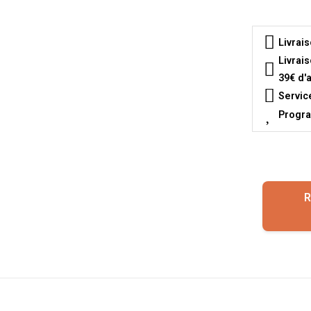
Livrai
Livrai
39€ d'
Servic
Progra
R