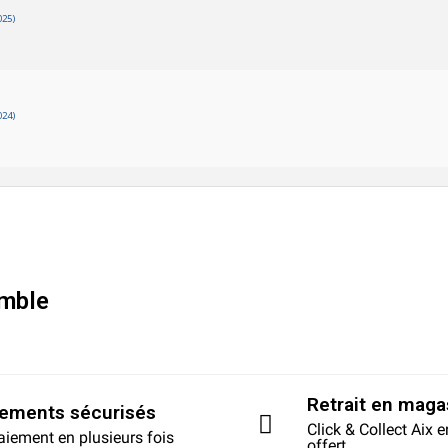
025)
024)
mble
Retrait en maga
iements sécurisés
Click & Collect Aix 
aiement en plusieurs fois
offert