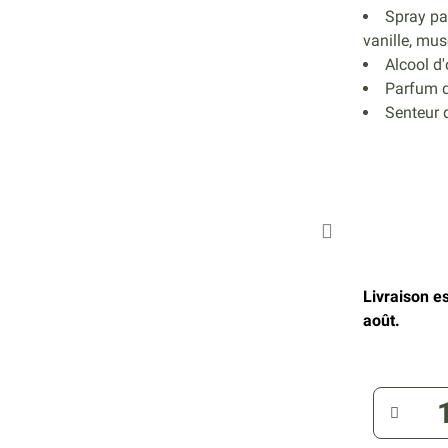
Spray pa
vanille, mus
Alcool d'
Parfum d
Senteur d
Livraison e
août.