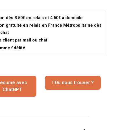
son dès 3.50€ en relais et 4.50€ à domicile
son gratuite en relais en France Métropolitaine dès
achat
e client par mail ou chat
mme fidélité
ésumé avec
Où nous trouver ?
ChatGPT