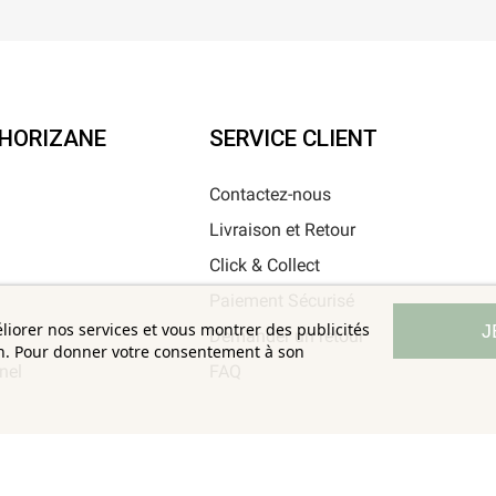
'HORIZANE
SERVICE CLIENT
Contactez-nous
Livraison et Retour
i
Click & Collect
Paiement Sécurisé
éliorer nos services et vous montrer des publicités
J
Demander un retour
on. Pour donner votre consentement à son
nel
FAQ