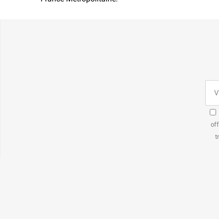
off
t