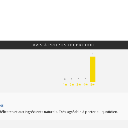
AVIS À PROPOS DU PRODUIT
3
0
0
0
0
1★
2★
3★
4★
5★
025)
 délicates et aux ingrédients naturels. Très agréable à porter au quotidien.