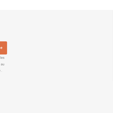
re
 les
s au
 .