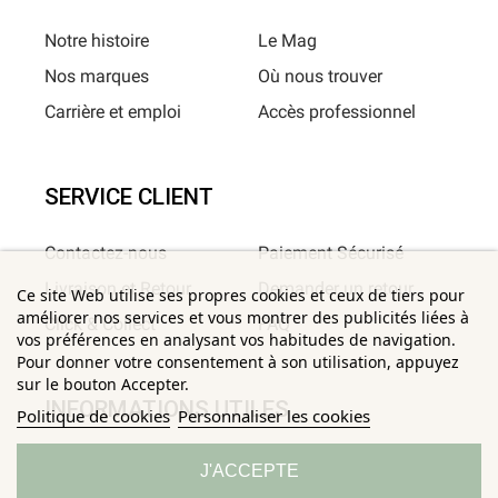
Notre histoire
Le Mag
Nos marques
Où nous trouver
Carrière et emploi
Accès professionnel
SERVICE CLIENT
Contactez-nous
Paiement Sécurisé
Livraison et Retour
Demander un retour
Ce site Web utilise ses propres cookies et ceux de tiers pour
améliorer nos services et vous montrer des publicités liées à
Click & Collect
FAQ
vos préférences en analysant vos habitudes de navigation.
Pour donner votre consentement à son utilisation, appuyez
sur le bouton Accepter.
INFORMATIONS UTILES
Politique de cookies
Personnaliser les cookies
Conditions Générales de
Confidentialité
J'ACCEPTE