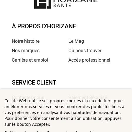
À PROPOS D'HORIZANE
Notre histoire
Le Mag
Nos marques
Où nous trouver
Carrière et emploi
Accès professionnel
SERVICE CLIENT
Contactez-nous
Paiement Sécurisé
Ce site Web utilise ses propres cookies et ceux de tiers pour
améliorer nos services et vous montrer des publicités liées à
Livraison et Retour
Demander un retour
vos préférences en analysant vos habitudes de navigation.
Click & Collect
FAQ
Pour donner votre consentement à son utilisation, appuyez
sur le bouton Accepter.