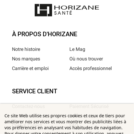
À PROPOS D'HORIZANE
Notre histoire
Le Mag
Nos marques
Où nous trouver
Carrière et emploi
Accès professionnel
SERVICE CLIENT
Contactez-nous
Paiement Sécurisé
Ce site Web utilise ses propres cookies et ceux de tiers pour
Livraison et Retour
Demander un retour
améliorer nos services et vous montrer des publicités liées à
Click & Collect
FAQ
vos préférences en analysant vos habitudes de navigation.
Pour donner votre consentement à son utilisation, appuyez