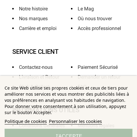
Notre histoire
Le Mag
Nos marques
Où nous trouver
Carrière et emploi
Accès professionnel
SERVICE CLIENT
Contactez-nous
Paiement Sécurisé
Livraison et Retour
Demander un retour
Click & Collect
FAQ
Ce site Web utilise ses propres cookies et ceux de tiers pour
améliorer nos services et vous montrer des publicités liées à
vos préférences en analysant vos habitudes de navigation.
Pour donner votre consentement à son utilisation, appuyez
INFORMATIONS UTILES
sur le bouton Accepter.
Politique de cookies
Personnaliser les cookies
Conditions Générales
Mentions légales
de Ventes
Sitemap
J'ACCEPTE