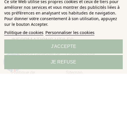
Contactez-nous
Paiement Sécurisé
Ce site Web utilise ses propres cookies et ceux de tiers pour
améliorer nos services et vous montrer des publicités liées à
Livraison et Retour
Demander un retour
vos préférences en analysant vos habitudes de navigation.
Click & Collect
FAQ
Pour donner votre consentement à son utilisation, appuyez
sur le bouton Accepter.
Politique de cookies
Personnaliser les cookies
INFORMATIONS UTILES
J'ACCEPTE
Conditions Générales de
Confidentialité
9.3
JE REFUSE
/10
Ventes
Mentions légales
685 avis
Politique de
Sitemap
Horizane Santé - 205 rue Louis Berton - 13290 Aix-En-Provence
Tous droits réservés - Reproduction même partielle interdite ©
Copyright 2026