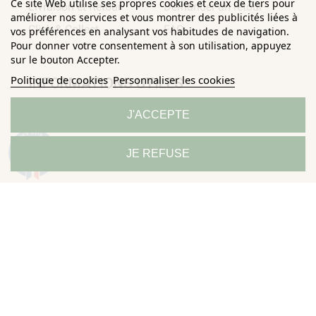
Ce site Web utilise ses propres cookies et ceux de tiers pour
Livraison et Retour
Demander un retour
améliorer nos services et vous montrer des publicités liées à
Click & Collect
FAQ
vos préférences en analysant vos habitudes de navigation.
Pour donner votre consentement à son utilisation, appuyez
sur le bouton Accepter.
Politique de cookies
Personnaliser les cookies
INFORMATIONS UTILES
J'ACCEPTE
Conditions Générales de
Confidentialité
Ventes
Mentions légales
9.3
JE REFUSE
/10
685 avis
Politique de
Sitemap
Horizane Santé - 205 rue Louis Berton - 13290 Aix-En-Provence
Tous droits réservés - Reproduction même partielle interdite ©
Copyright 2026