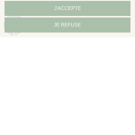
J'ACCEPTE
9.3
JE REFUSE
/10
685 avis