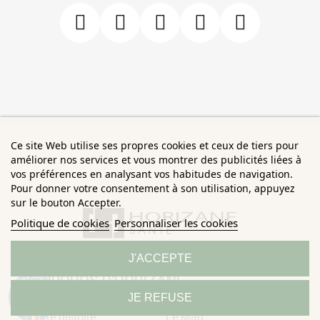
des pertes de documents. Il facilite aussi son
identification.
Q : Un
protège-carnet de santé
est-il adapté à
tous les carnets de santé ?
R : Nos
protège-carnets
sont conçus pour
s'adapter au format standard des carnets de
Ce site Web utilise ses propres cookies et ceux de tiers pour
santé français pour
bébé
et
enfant
. Les
améliorer nos services et vous montrer des publicités liées à
dimensions sont généralement universelles pour
vos préférences en analysant vos habitudes de navigation.
Pour donner votre consentement à son utilisation, appuyez
ce type de document en France.
sur le bouton Accepter.
Politique de cookies
Personnaliser les cookies
Q : Comment entretenir mon
protège-carnet de
santé
?
J'ACCEPTE
R : La plupart de nos
protège-carnets de santé
À PROPOS D'HORIZANE
peuvent être nettoyés facilement. Un simple
9.3
JE REFUSE
/10
685 avis
coup d'éponge humide suffit souvent pour les
Notre histoire
Le Mag