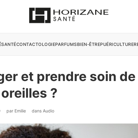
É
SANTÉ
CONTACTOLOGIE
PARFUMS
BIEN-ÊTRE
PUÉRICULTURE
R
r et prendre soin de
oreilles ?
9
par
Emilie
dans
Audio